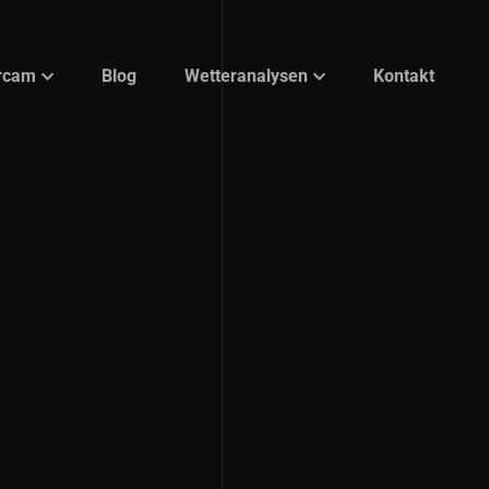
rcam
Blog
Wetteranalysen
Kontakt
berg-Ost
KI – Gamechanger oder
Hype?
eitraffer
Trendmodellierung (Curve
eitraffer
Fitting, ohne KI)
Explorative Analyse (DWH +
OLAP, ohne KI)
Prädiktive Analyse (ML +
Storm Warning, ohne KI)
Prädiktive Analyse
(Neuronale Netze + Storm
Warning, mit KI)