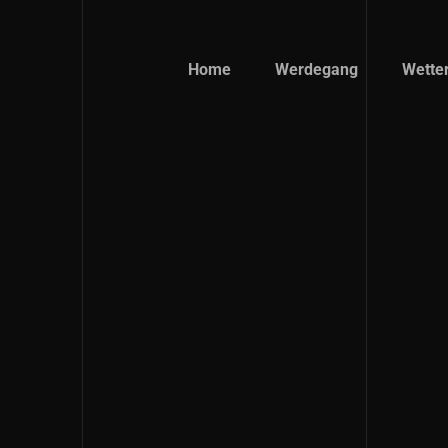
Home
Werdegang
Wette
Nürn
12h Z
24h Z